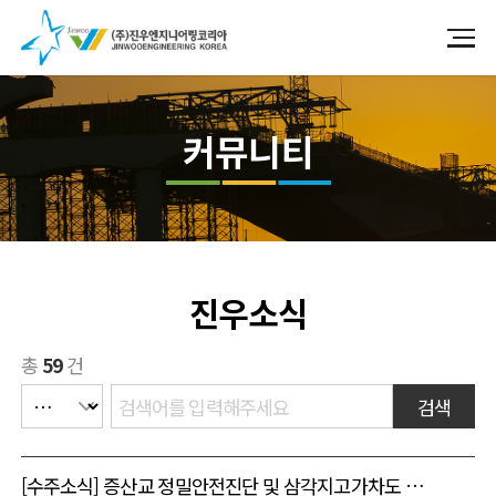
커뮤니티
진우소식
총
59
건
검색
[수주소식] 증산교 정밀안전진단 및 삼각지고가차도 외 4개소 정밀안전점검 및 실태조사 용역