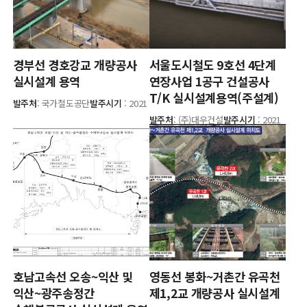
경부선 경호강교 개량공사
서울도시철도 9호선 4단계
실시설계 용역
연장사업 1공구 건설공사
T/K 실시설계용역(주설계)
발주처
: 국가철도공단
발주시기
: 2021
발주처
: (주)대우건설
발주시기
: 2021
호남고속선 오송~익산 및
영동선 봉화~거촌간 유곡천
익산~광주송정간
제1,2교 개량공사 실시설계