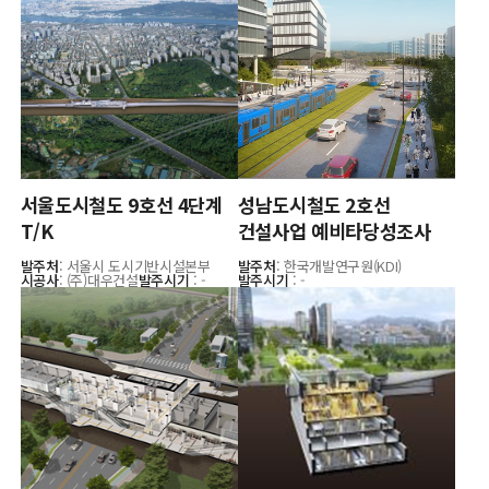
서울도시철도 9호선 4단계
성남도시철도 2호선
T/K
건설사업 예비타당성조사
발주처
: 서울시 도시기반시설본부
발주처
: 한국개발연구원(KDI)
시공사
: (주)대우건설
발주시기
: -
발주시기
: -