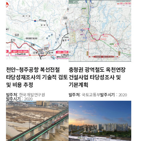
천안~청주공항 복선전철
충청권 광역철도 옥천연장
타당성재조사의 기술적 검토
건설사업 타당성조사 및
및 비용 추정
기본계획
발주처
: 한국개발연구원
발주처
: 국토교통부
발주시기
: 2020
발주시기
: 2020