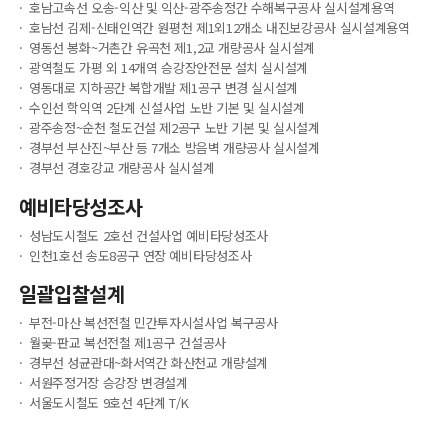
호남고속선 오송-익산 및 익산-광주송정간 수해복구공사 실시설계용역
호남선 김제-신태인역간 원평천 제1외12개소 내진보강공사 실시설계용역
영동선 봉화~거촌간 유곡천 제1,2교 개량공사 실시설계
광역철도 가평 외 14개역 승강장안전문 설치 실시설계
영동대로 지하공간 복합개발 제1공구 변경 실시설계
수인선 학익역 2단계 신설사업 노반 기본 및 실시설계
광주송정~순천 철도건설 제2공구 노반 기본 및 실시설계
경부선 부산진~부산 등 7개소 방음벽 개량공사 실시설계
경부선 경호강교 개량공사 실시설계
예비타당성조사
성남도시철도 2호선 건설사업 예비타당성조사
인천1호선 송도8공구 연장 예비타당성조사
일괄입찰설계
부전-마산 복선전철 민간투자시설사업 복구공사
월곶-판교 복선전철 제1공구 건설공사
경부선 성균관대~화서역간 화산천교 개량설계
서원주정거장 승강장 변경설계
서울도시철도 9호선 4단계 T/K