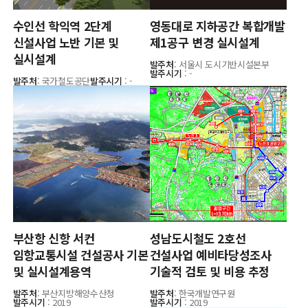
수인선 학익역 2단계
영동대로 지하공간 복합개발
신설사업 노반 기본 및
제1공구 변경 실시설계
실시설계
발주처
: 서울시 도시기반시설본부
발주시기
: -
발주처
: 국가철도공단
발주시기
: -
부산항 신항 서컨
성남도시철도 2호선
임항교통시설 건설공사 기본
건설사업 예비타당성조사
및 실시설계용역
기술적 검토 및 비용 추정
발주처
: 부산지방해양수산청
발주처
: 한국개발연구원
발주시기
: 2019
발주시기
: 2019